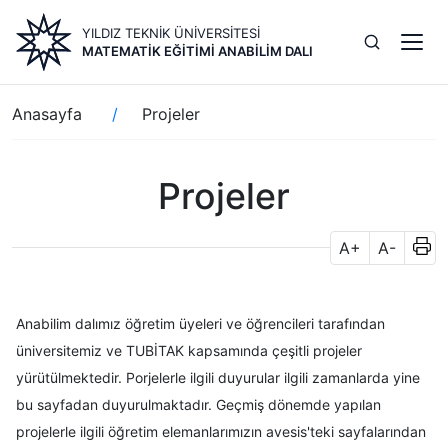
Ana
YILDIZ TEKNİK ÜNİVERSİTESİ
içeriğe
MATEMATIK EĞITIMI ANABILIM DALI
atla
Sayfa
Anasayfa
Projeler
yolu
Projeler
A+
A-
Anabilim dalımız öğretim üyeleri ve öğrencileri tarafından
üniversitemiz ve TUBİTAK kapsamında çeşitli projeler
yürütülmektedir. Porjelerle ilgili duyurular ilgili zamanlarda yine
bu sayfadan duyurulmaktadır. Geçmiş dönemde yapılan
projelerle ilgili öğretim elemanlarımızın avesis'teki sayfalarından