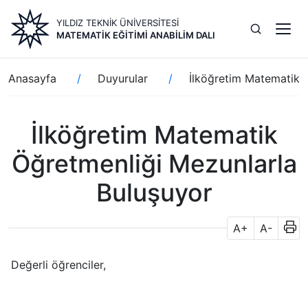
Ana
YILDIZ TEKNİK ÜNİVERSİTESİ
içeriğe
MATEMATIK EĞITIMI ANABILIM DALI
atla
Sayfa
Anasayfa
Duyurular
İlköğretim Matematik 
yolu
İlköğretim Matematik
Öğretmenliği Mezunlarla
Buluşuyor
A+
A-
Değerli öğrenciler,